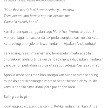
Bahasa Cinta yang Perlu Diketahui Pasangan Baru
"More than words is all I ever needed you to show
Then you wouldn't have to say that you love me
'Cause I'd already know"
Familiar dengan penggalan lagu
More Than Words
tersebut?
Menurut lagu itu, rasa cinta tak perlu diungkapkan melalui kata-
kata, cukup ditunjukkan lewat tindakan. Apakah Anda setuju?
Terkadang, rasa cinta memang terasa lebih nyata apabila
ditunjukkan melalui tindakan daripada hanya diucapkan. Tindakan
yang penuh perhatian ini bisa kita sebut sebagai 'bahasa cinta'.
Apabila Anda baru menikah, sampaikan bahasa cinta sesering
mungkin agar si pasangan merasa benar-benar dicintai. Ini dia
kamus bahasa cinta untuk para pasangan baru.
Saling berbagi
Ingat ungkapan,
sharing is caring.
Ketika sudah menikah, Anda