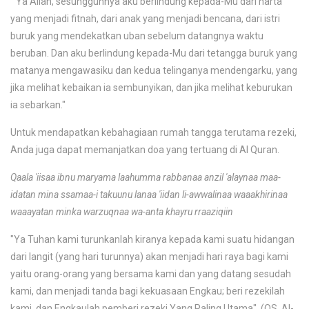
" Ya Allah, sesungguhnya aku berlindung kepada-Mu dari harta
yang menjadi fitnah, dari anak yang menjadi bencana, dari istri
buruk yang mendekatkan uban sebelum datangnya waktu
beruban. Dan aku berlindung kepada-Mu dari tetangga buruk yang
matanya mengawasiku dan kedua telinganya mendengarku, yang
jika melihat kebaikan ia sembunyikan, dan jika melihat keburukan
ia sebarkan."
Untuk mendapatkan kebahagiaan rumah tangga terutama rezeki,
Anda juga dapat memanjatkan doa yang tertuang di Al Quran.
Qaala 'iisaa ibnu maryama laahumma rabbanaa anzil 'alaynaa maa-
idatan mina ssamaa-i takuunu lanaa 'iidan li-awwalinaa waaakhirinaa
waaayatan minka warzuqnaa wa-anta khayru rraaziqiin
"Ya Tuhan kami turunkanlah kiranya kepada kami suatu hidangan
dari langit (yang hari turunnya) akan menjadi hari raya bagi kami
yaitu orang-orang yang bersama kami dan yang datang sesudah
kami, dan menjadi tanda bagi kekuasaan Engkau; beri rezekilah
kami, dan Engkaulah pemberi rezeki Yang Paling Utama". (QS. Al-