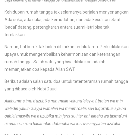
Jaga Ketenangan Rumah Tangga dan Keharmonisan dengan Doa-Doa Ini
Kehidupan rumah tangga tak selamanya berjalan menyenangkan.
Ada suka, ada duka, ada kemudahan, dan ada kesulitan. Saat
'badai' datang, pertengkaran antara suami-istri bisa tak
terelakkan.
Namun, hal buruk tak boleh dibiarkan terlalu lama. Perlu dilakukan
upaya untuk mengembalikan keharmonisan dan ketenangan
rumah tangga. Salah satu yang bisa dilakukan adalah
memanjatkan doa kepada Allah SWT.
Berikut adalah salah satu doa untuk tetenteraman rumah tangga
yang dibaca oleh Nabi Daud.
Allahumma inni a'uzubika min malin yakunu 'alayya fitnatan wa min
waladin yakun 'alayya wabalan wa minimroatis su-i tuqorribus syaiba
qablal masyibi wa a’uzubika min jaris su-i tar’ani 'ainahu wa tasma'uni
uzunahu in ro-a hasanatan dafanaha wa ini ro-a sayyiatan aza'aha.