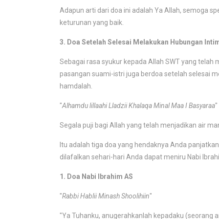
Adapun arti dari doa ini adalah Ya Allah, semoga 
keturunan yang baik.
3. Doa Setelah Selesai Melakukan Hubungan Inti
Sebagai rasa syukur kepada Allah SWT yang telah
pasangan suami-istri juga berdoa setelah selesa
hamdalah.
"
Alhamdu lillaahi Lladzii Khalaqa Minal Maa I Basyaraa
"
Segala puji bagi Allah yang telah menjadikan air ma
Itu adalah tiga doa yang hendaknya Anda panjatka
dilafalkan sehari-hari Anda dapat meniru Nabi Ibra
1. Doa Nabi Ibrahim AS
"
Rabbi Hablii Minash Shoolihiin
"
"Ya Tuhanku, anugerahkanlah kepadaku (seorang an