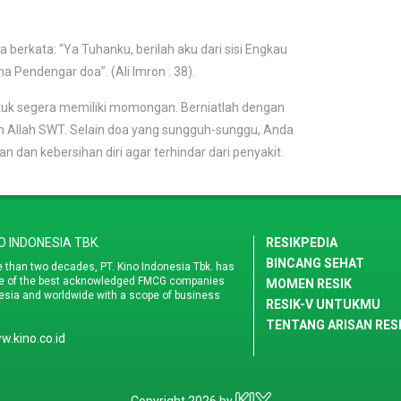
berkata: “Ya Tuhanku, berilah aku dari sisi Engkau
Pendengar doa”. (Ali Imron : 38).
tuk segera memiliki momongan. Berniatlah dengan
an Allah SWT. Selain doa yang sungguh-sunggu, Anda
 dan kebersihan diri agar terhindar dari penyakit.
NO INDONESIA TBK.
RESIKPEDIA
BINCANG SEHAT
 than two decades, PT. Kino Indonesia Tbk. has
e of the best acknowledged FMCG companies
MOMEN RESIK
esia and worldwide with a scope of business
RESIK-V UNTUKMU
TENTANG ARISAN RES
.kino.co.id
Copyright 2026 by