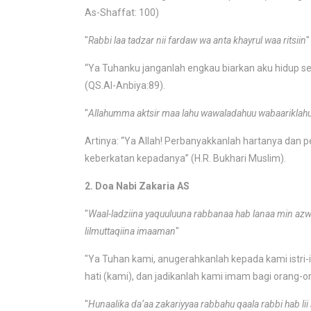
As-Shaffat: 100)
"
Rabbi laa tadzar nii fardaw wa anta khayrul waa ritsiin
"
“Ya Tuhanku janganlah engkau biarkan aku hidup seo
(QS.Al-Anbiya:89).
"
Allahumma aktsir maa lahu wawaladahuu wabaariklahu 
Artinya: “Ya Allah! Perbanyakkanlah hartanya dan 
keberkatan kepadanya” (H.R. Bukhari Muslim).
2. Doa Nabi Zakaria AS
"
Waal-ladziina yaquuluuna rabbanaa hab lanaa min azwa
lilmuttaqiina imaaman
"
"Ya Tuhan kami, anugerahkanlah kepada kami istri-
hati (kami), dan jadikanlah kami imam bagi orang-o
"
Hunaalika da’aa zakariyyaa rabbahu qaala rabbi hab lii