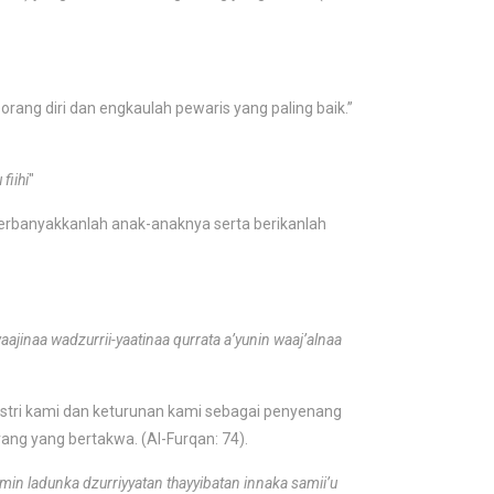
rang diri dan engkaulah pewaris yang paling baik.”
fiihi
"
perbanyakkanlah anak-anaknya serta berikanlah
ajinaa wadzurrii-yaatinaa qurrata a’yunin waaj’alnaa
istri kami dan keturunan kami sebagai penyenang
rang yang bertakwa. (Al-Furqan: 74).
 min ladunka dzurriyyatan thayyibatan innaka samii’u