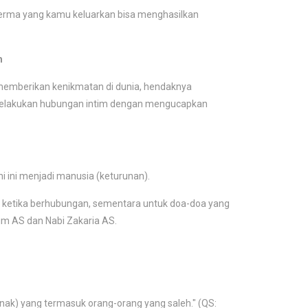
sperma yang kamu keluarkan bisa menghasilkan
m
 memberikan kenikmatan di dunia, hendaknya
i melakukan hubungan intim dengan mengucapkan
ni ini menjadi manusia (keturunan).
n ketika berhubungan, sementara untuk doa-doa yang
him AS dan Nabi Zakaria AS.
ak) yang termasuk orang-orang yang saleh." (QS: