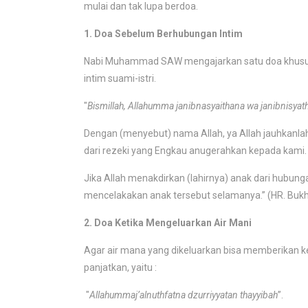
mulai dan tak lupa berdoa.
1. Doa Sebelum Berhubungan Intim
Nabi Muhammad SAW mengajarkan satu doa khusus
intim suami-istri.
"
Bismillah, Allahumma janibnasyaithana wa janibnisy
Dengan (menyebut) nama Allah, ya Allah jauhkanlah
dari rezeki yang Engkau anugerahkan kepada kami.
Jika Allah menakdirkan (lahirnya) anak dari hubung
mencelakakan anak tersebut selamanya.” (HR. Bukh
2. Doa Ketika Mengeluarkan Air Mani
Agar air mana yang dikeluarkan bisa memberikan k
panjatkan, yaitu :
"
Allahummaj’alnuthfatna dzurriyyatan thayyibah
”.