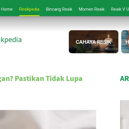
Home
Resikpedia
Bincang Resik
Momen Resik
Resik V 
ikpedia
CAHAYA RESIK
H
an? Pastikan Tidak Lupa
AR