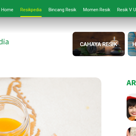
Home
Resikpedia
Bincang Resik
Momen Resik
Resik V 
dia
CAHAYA RESIK
H
AR