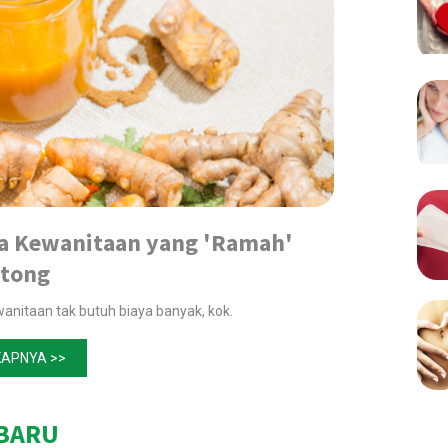
ea Kewanitaan yang 'Ramah'
tong
anitaan tak butuh biaya banyak, kok.
APNYA >>
BARU